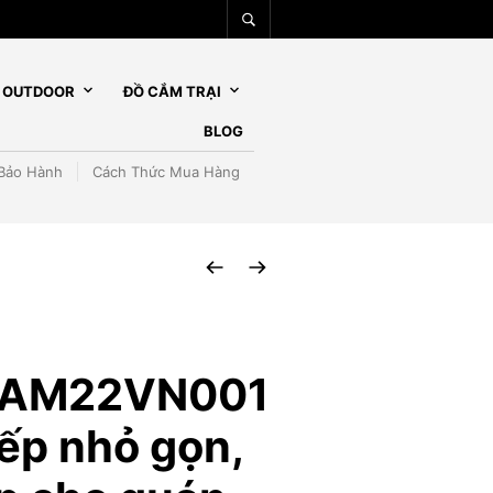
– OUTDOOR
ĐỒ CẮM TRẠI
BLOG
Bảo Hành
Cách Thức Mua Hàng
 AM22VN001
xếp nhỏ gọn,