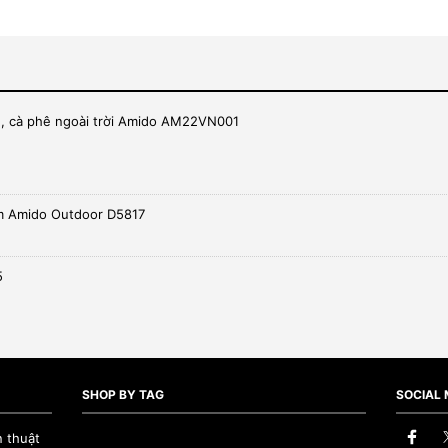
ch, cà phê ngoài trời Amido AM22VN001
iá
iện
i
:
m Amido Outdoor D5817
955,000.
5
SHOP BY TAG
SOCIAL 
n thuật