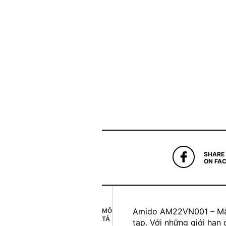
SHARE
ON FA
Amido AM22VN001 – Mẫu 
MÔ
TẢ
tạp. Với những giới hạn