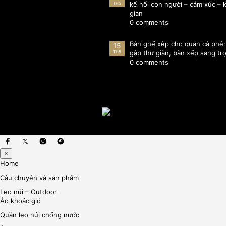
kế nối con người – cảm xúc –
TH5
gian
0 comments
Bàn ghế xếp cho quán cà phê
15
gấp thư giãn, bàn xếp sang tr
TH5
0 comments
×
Home
Câu chuyện và sản phẩm
Leo núi – Outdoor
Áo khoác gió
Quần leo núi chống nước