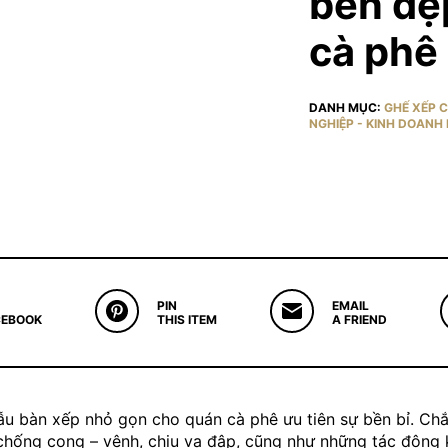
bền đẹ
cà phê
DANH MỤC:
GHẾ XẾP 
NGHIỆP - KINH DOANH 
PIN
EMAIL
CEBOOK
THIS ITEM
A FRIEND
bàn xếp nhỏ gọn cho quán cà phê ưu tiên sự bền bỉ. Chắc
 chống cong – vênh, chịu va đập, cũng như những tác động k