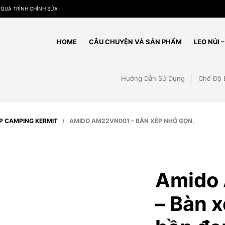
QUÁ TRÌNH CHỈNH SỬA
HOME
CÂU CHUYỆN VÀ SẢN PHẨM
LEO NÚI 
Hướng Dẫn Sử Dụng
Chế Độ 
P CAMPING KERMIT
/ AMIDO AM22VN001 – BÀN XẾP NHỎ GỌN,
Amido
– Bàn 