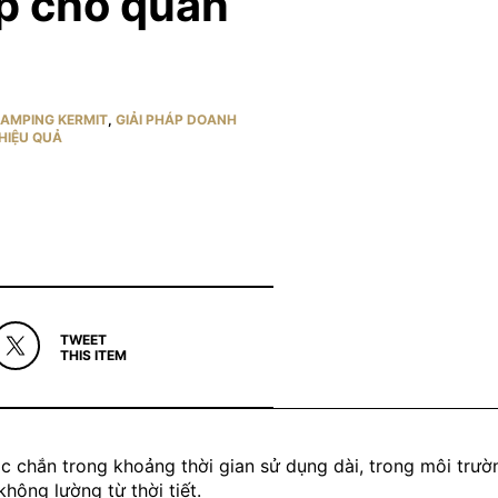
p cho quán
CAMPING KERMIT
,
GIẢI PHÁP DOANH
HIỆU QUẢ
TWEET
THIS ITEM
 chắn trong khoảng thời gian sử dụng dài, trong môi trư
hông lường từ thời tiết.