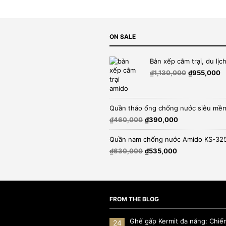
ON SALE
Bàn xếp cắm trại, du lị
Giá
G
₫
1,130,000
₫
955,000
gốc
h
là:
tạ
₫1,130,000.
là
Quần tháo ống chống nước siêu mề
₫
Giá
Giá
₫
460,000
₫
390,000
gốc
hiện
là:
tại
Quần nam chống nước Amido KS-32
₫460,000.
là:
Giá
Giá
₫
630,000
₫
535,000
₫390,000.
gốc
hiện
là:
tại
₫630,000.
là:
₫535,000.
FROM THE BLOG
Ghế gấp Kermit đa năng: Chiế
24