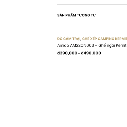
SẢN PHẨM TƯƠNG TỰ
ĐỒ CẮM TRẠI
,
GHẾ XẾP CAMPING KERMI
Amido AM22CN003 – Ghế ngồi Kernit 
₫
390,000
–
₫
490,000