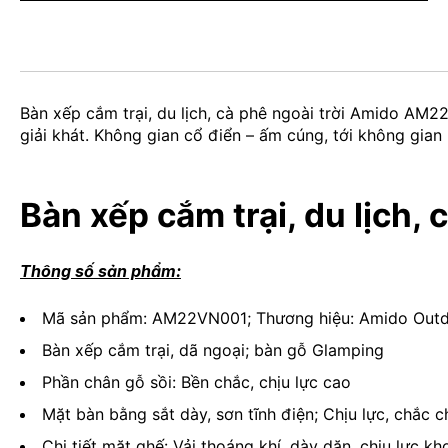
Bàn xếp cắm trại, du lịch, cà phê ngoài trời Amido AM2
giải khát. Không gian cổ điển – ấm cúng, tới không gian 
Bàn xếp cắm trại, du lịch
Thông số sản phẩm:
Mã sản phẩm: AM22VN001; Thương hiệu: Amido Out
Bàn xếp cắm trại, dã ngoại; bàn gỗ Glamping
Phần chân gỗ sồi: Bền chắc, chịu lực cao
Mặt bàn bằng sắt dày, sơn tĩnh điện; Chịu lực, chắc c
Chi tiết mặt ghế: Vải thoáng khí, dày dặn, chịu lực kh