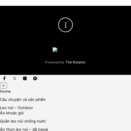
Powered by
The Retailer
.
×
Home
Câu chuyện và sản phẩm
Leo núi – Outdoor
Áo khoác gió
Quần leo núi chống nước
Áo thun leo núi – dã ngoại