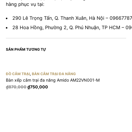
hàng phục vụ tại:
290 Lê Trọng Tấn, Q. Thanh Xuân, Hà Nội – 0966778
28 Hoa Hồng, Phường 2, Q. Phú Nhuận, TP HCM – 0
SẢN PHẨM TƯƠNG TỰ
ĐỒ CẮM TRẠI
,
BÀN CẮM TRẠI ĐA NĂNG
Bàn xếp cắm trại đa năng Amido AM22VN001-M
Giá
Giá
₫
870,000
₫
750,000
gốc
hiện
là:
tại
₫870,000.
là:
₫750,000.