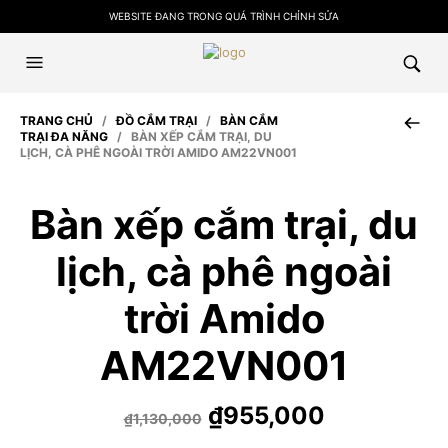
WEBSITE ĐANG TRONG QUÁ TRÌNH CHỈNH SỬA
TRANG CHỦ
/
ĐỒ CẮM TRẠI
/
BÀN CẮM
TRẠI ĐA NĂNG
/ BÀN XẾP CẮM TRẠI, DU
LỊCH, CÀ PHÊ NGOÀI TRỜI AMIDO AM22VN001
Bàn xếp cắm trại, du
lịch, cà phê ngoài
trời Amido
AM22VN001
Giá
Giá
₫
955,000
₫
1,130,000
gốc
hiện